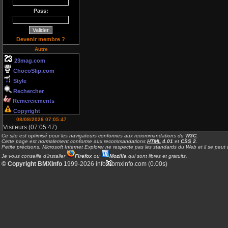
Pass:
Devenir membre ?
Autre
23mag.com
ChocoSlip.com
Style
Rechercher
Remerciements
Copyright
08/08/2026 07:05:47
Visiteurs (07:05:47)
Ce site est optimisé pour les navigateurs conformes aux recommandations du
W3C
.
Cette page est normalement conforme aux recommandations
HTML
4.01
et
CSS
2
.
Petite précisons, Microsoft Internet Explorer ne respecte pas les standards du Web et il se peut q
Je vous conseille d'installer
Firefox
ou
Mozilla
qui sont libres et gratuits.
© Copyright BMXInfo
1999-2026 info
bmxinfo.com (0.00s)