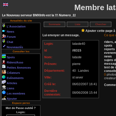
Membre lat
Le Nouveau serveur BMXInfo est la !!!
Numero_11
Actualités du site
Sommaire
Liste
Chercher
L'Association
Ajouter cette page à
News
Lui envoyer un message.
Ce que c
Forum
riders, 
Chat
Login:
lataste40
spots
Nouveautés
reports
Id
#8315
Consulter les
evenem
news
Nom:
lataste
Spots
sujets 
Riders/Asso
message
Prénom:
pierre
test de
Petites Annonces
Département:
40 : Landes
conseil
Créateurs
0
photos,
Ville:
st sever
Evénements
createur
Articles
Créé le:
06/02/2007 16:41
Commen
Liens
Dernière
08/06/2008 15:44
Les membres
connexion:
Ajouter
Espace perso
Mot de Passe oublié ?
Login: