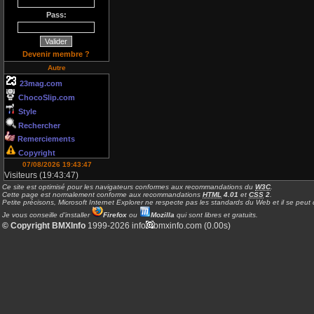
Pass:
Devenir membre ?
Autre
23mag.com
ChocoSlip.com
Style
Rechercher
Remerciements
Copyright
07/08/2026 19:43:47
Visiteurs (19:43:47)
Ce site est optimisé pour les navigateurs conformes aux recommandations du
W3C
.
Cette page est normalement conforme aux recommandations
HTML
4.01
et
CSS
2
.
Petite précisons, Microsoft Internet Explorer ne respecte pas les standards du Web et il se peut q
Je vous conseille d'installer
Firefox
ou
Mozilla
qui sont libres et gratuits.
© Copyright BMXInfo
1999-2026 info
bmxinfo.com (0.00s)