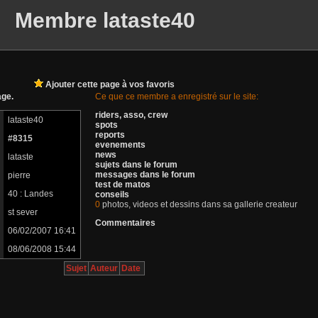
Membre lataste40
Ajouter cette page à vos favoris
ge.
Ce que ce membre a enregistré sur le site:
riders, asso, crew
lataste40
spots
reports
#8315
evenements
news
lataste
sujets dans le forum
messages dans le forum
pierre
test de matos
40 : Landes
conseils
0
photos, videos et dessins dans sa gallerie createur
st sever
Commentaires
06/02/2007 16:41
08/06/2008 15:44
Sujet
Auteur
Date