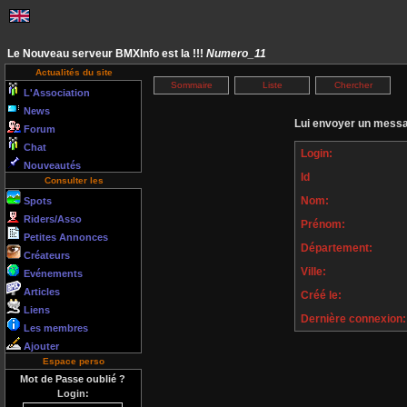
Le Nouveau serveur BMXInfo est la !!!
Numero_11
Actualités du site
Sommaire
Liste
Chercher
L'Association
News
Lui envoyer un messa
Forum
Chat
Login:
Nouveautés
Id
Consulter les
Nom:
Spots
Riders/Asso
Prénom:
Petites Annonces
Département:
Créateurs
Ville:
Evénements
Articles
Créé le:
Liens
Dernière connexion:
Les membres
Ajouter
Espace perso
Mot de Passe oublié ?
Login: