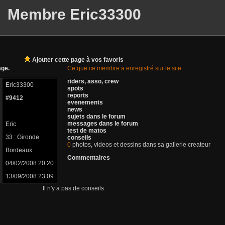
Membre Eric33300
Ajouter cette page à vos favoris
ge.
Ce que ce membre a enregistré sur le site:
riders, asso, crew
Eric33300
spots
reports
#9412
evenements
news
sujets dans le forum
messages dans le forum
Eric
test de matos
33 : Gironde
conseils
0
photos, videos et dessins dans sa gallerie createur
Bordeaux
Commentaires
04/02/2008 20:20
13/09/2008 23:09
Il n'y a pas de conseils.