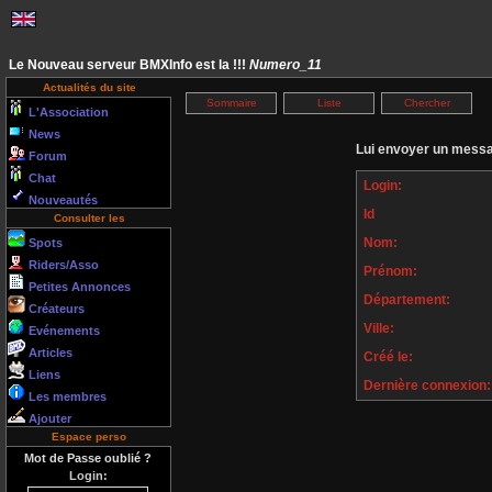
Le Nouveau serveur BMXInfo est la !!!
Numero_11
Actualités du site
Sommaire
Liste
Chercher
L'Association
News
Lui envoyer un messa
Forum
Chat
Login:
Nouveautés
Id
Consulter les
Nom:
Spots
Riders/Asso
Prénom:
Petites Annonces
Département:
Créateurs
Ville:
Evénements
Articles
Créé le:
Liens
Dernière connexion:
Les membres
Ajouter
Espace perso
Mot de Passe oublié ?
Login: