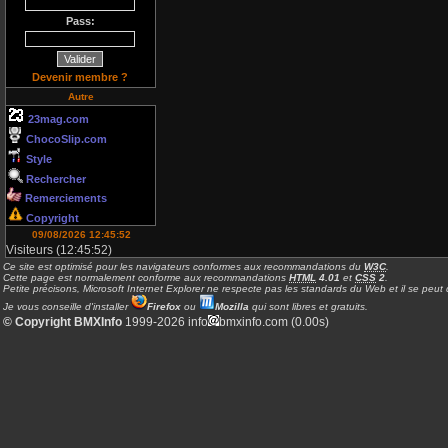
Pass:
Devenir membre ?
Autre
23mag.com
ChocoSlip.com
Style
Rechercher
Remerciements
Copyright
09/08/2026 12:45:52
Visiteurs (12:45:52)
Ce site est optimisé pour les navigateurs conformes aux recommandations du
W3C
.
Cette page est normalement conforme aux recommandations
HTML
4.01
et
CSS
2
.
Petite précisons, Microsoft Internet Explorer ne respecte pas les standards du Web et il se peut q
Je vous conseille d'installer
Firefox
ou
Mozilla
qui sont libres et gratuits.
© Copyright BMXInfo
1999-2026 info
bmxinfo.com (0.00s)