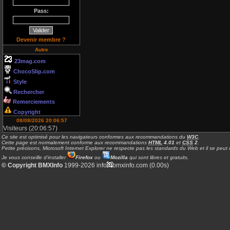
Pass:
Devenir membre ?
Autre
23mag.com
ChocoSlip.com
Style
Rechercher
Remerciements
Copyright
08/08/2026 20:06:57
Visiteurs (20:06:57)
Ce site est optimisé pour les navigateurs conformes aux recommandations du
W3C
.
Cette page est normalement conforme aux recommandations
HTML
4.01
et
CSS
2
.
Petite précisons, Microsoft Internet Explorer ne respecte pas les standards du Web et il se peut q
Je vous conseille d'installer
Firefox
ou
Mozilla
qui sont libres et gratuits.
© Copyright BMXInfo
1999-2026 info
bmxinfo.com (0.00s)