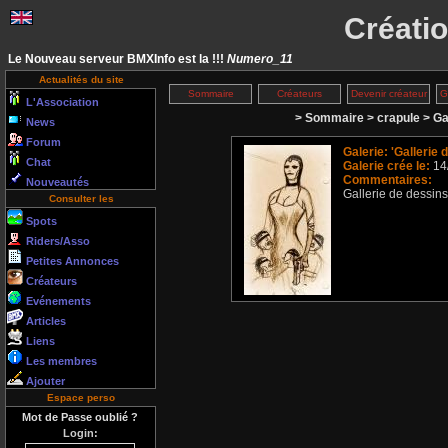
Créati
Le Nouveau serveur BMXInfo est la !!!
Numero_11
Actualités du site
Sommaire
Créateurs
Devenir créateur
G
L'Association
Sommaire
crapule
Ga
News
Forum
Galerie: 'Gallerie
Chat
Galerie crée le:
14
Commentaires:
Nouveautés
Gallerie de dessins
Consulter les
Spots
Riders/Asso
Petites Annonces
Créateurs
Evénements
Articles
Liens
Les membres
Ajouter
Espace perso
Mot de Passe oublié ?
Login: