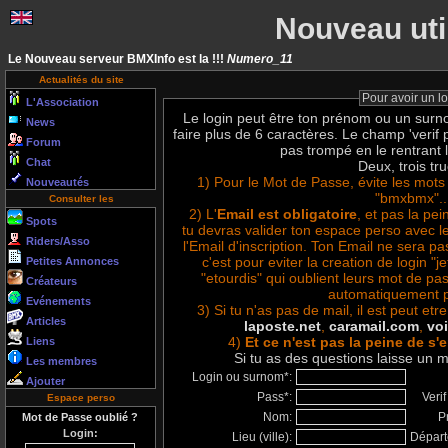
Nouveau uti
Le Nouveau serveur BMXInfo est la !!!
Numero_11
Actualités du site
Pour avoir un l
L'Association
Le login peut être ton prénom ou un surno
News
faire plus de 6 caractères. Le champ 'verif p
Forum
pas trompé en le rentrant l
Chat
Deux, trois tru
1) Pour le Mot de Passe, évite les mots
Nouveautés
"bmxbmx"..
Consulter les
2) L'
Email est obligatoire
, et pas la pe
Spots
tu devras valider ton espace perso avec 
Riders/Asso
l'Email d'inscription. Ton Email ne sera pas
c'est pour eviter la creation de login "j
Petites Annonces
"etourdis" qui oublient leurs mot de pa
Créateurs
automatiquement p
Evénements
3) Si tu n'as pas de mail, il est peut etre
Articles
laposte.net
,
caramail.com
,
voi
4)
Et ce n'est pas la peine de s'e
Liens
Si tu as des questions laisse un
Les membres
Login ou surnom*:
Ajouter
Pass*:
Verif
Espace perso
Nom:
P
Mot de Passe oublié ?
Login:
Lieu (ville):
Départ