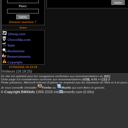
Pass:
Devenir membre ?
Autre
23mag.com
ChocoSlip.com
Style
Rechercher
Remerciements
Copyright
07/08/2026 16:19:25
Visiteurs (16:19:25)
Ce site est optimisé pour les navigateurs conformes aux recommandations du
W3C
.
Cette page est normalement conforme aux recommandations
HTML
4.01
et
CSS
2
.
Petite précisons, Microsoft Internet Explorer ne respecte pas les standards du Web et il se peut q
Je vous conseille d'installer
Firefox
ou
Mozilla
qui sont libres et gratuits.
© Copyright BMXInfo
1999-2026 info
bmxinfo.com (0.00s)