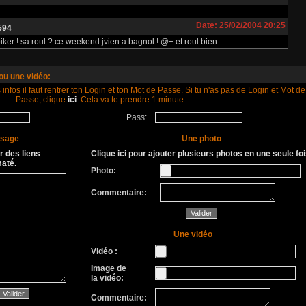
Date: 25/02/2004 20:25
594
iker ! sa roul ? ce weekend jvien a bagnol ! @+ et roul bien
 ou une vidéo:
nfos il faut rentrer ton Login et ton Mot de Passe. Si tu n'as pas de Login et Mot de
Passe, clique
ici
. Cela va te prendre 1 minute.
Pass:
ssage
Une photo
r des liens
Clique ici pour ajouter plusieurs photos en une seule foi
maté.
Photo:
Commentaire:
Une vidéo
Vidéo :
Image de
la vidéo:
Commentaire: