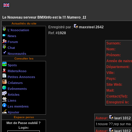
Le Nouveau serveur BMXInfo est la !!!
Numero_11
Actualités du site
Enregistré par :
maxsteel 2642
L'Association
Ref. #
1928
News
Forum
Surnom:
Chat
Nom:
Nouveautés
Prénom:
Consulter les
Année de nais
Spots
Département:
Riders/Asso
Ville:
Petites Annonces
Pays:
Créateurs
Site Web:
Evénements
Mail:
Articles
Contact(Tel):
Liens
Enregistré le:
Les membres
Ajouter
Espace perso
Auteur:
lauri 1012
Mot de Passe oublié ?
t nouve ??,rep sur ma
Login:
Auteur:
lauri 1012