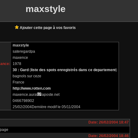
maxstyle
Ajouter cette page à vos favoris
maxstyle
sateregardpa
maxence
sance:
1978
30 : Gard
(
liste des spots enregistrés dans ce departement
)
bagnols sur ceze
France
http://www.rotten.com
maxence.aurat
laposte.net
0466798902
25/02/2004Dernière modif le 05/11/2004
Date: 26/02/2004 18:47
 page
Date: 26/02/2004 18:46