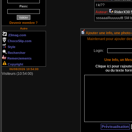
t ki??
Pass:
Auteur:
RiderX30 
sssaaallluuuuuttt SM b
Devenir membre ?
Autre
Ajouter une info, une photo
23mag.com
Maintenant pour ajouter des i
ChocoSlip.com
Style
Login:
Rechercher
Remerciements
Une Info, un Me
Copyright
Clique ici pour rajoute
06/08/2026 10:54:00
ou du texte for
Visiteurs (10:54:00)
Prévisualisation