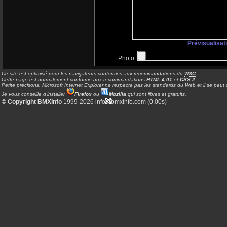
Prévisualisat
Photo:
Ce site est optimisé pour les navigateurs conformes aux recommandations du
W3C
.
Cette page est normalement conforme aux recommandations
HTML
4.01
et
CSS
2
.
Petite précisons, Microsoft Internet Explorer ne respecte pas les standards du Web et il se peut q
Je vous conseille d'installer
Firefox
ou
Mozilla
qui sont libres et gratuits.
© Copyright BMXInfo
1999-2026 info
bmxinfo.com (0.00s)