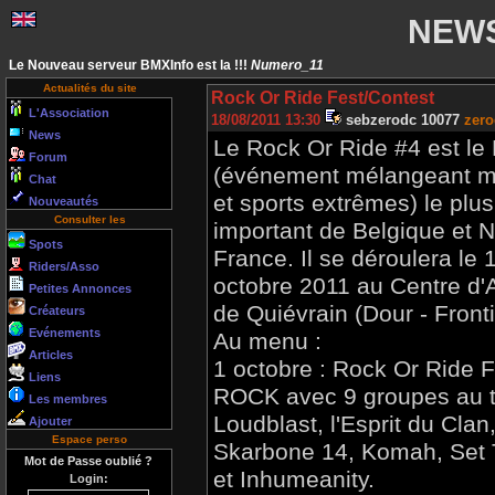
NEW
Le Nouveau serveur BMXInfo est la !!!
Numero_11
Actualités du site
Rock Or Ride Fest/Contest
L'Association
18/08/2011 13:30
sebzerodc 10077
zer
News
Le Rock Or Ride #4 est le 
Forum
(événement mélangeant m
Chat
et sports extrêmes) le plus
Nouveautés
Consulter les
important de Belgique et 
Spots
France. Il se déroulera le 1
Riders/Asso
octobre 2011 au Centre d'
Petites Annonces
de Quiévrain (Dour - Fronti
Créateurs
Evénements
Au menu :
Articles
1 octobre : Rock Or Ride 
Liens
ROCK avec 9 groupes au to
Les membres
Loudblast, l'Esprit du Cla
Ajouter
Espace perso
Skarbone 14, Komah, Set T
Mot de Passe oublié ?
et Inhumeanity.
Login: