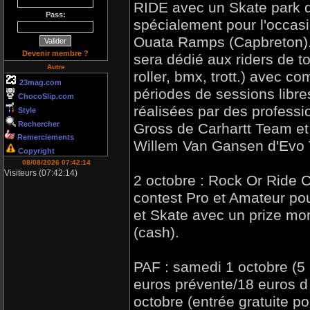
RIDE avec un Skate park 
Pass:
spécialement pour l'occasi
Ouata Ramps (Capbreton).
Devenir membre ?
sera dédié aux riders de to
Autre
roller, bmx, trott.) avec 
23mag.com
périodes de sessions libr
ChocoSlip.com
réalisées par des profess
Style
Rechercher
Gross de Carhartt Team et
Remerciements
Willem Van Gansen d'Evo 
Copyright
08/08/2026 07:42:14
Visiteurs (07:42:14)
2 octobre : Rock Or Ride 
contest Pro et Amateur po
et Skate avec un prize mo
(cash).
PAF : samedi 1 octobre (5 
euros prévente/18 euros d
octobre (entrée gratuite pou